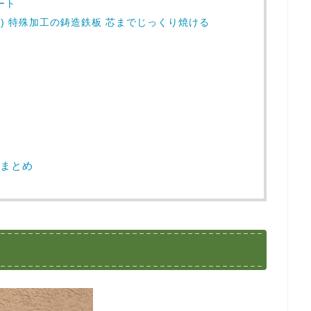
ート
ソト) 特殊加工の鋳造鉄板 芯までじっくり焼ける
まとめ