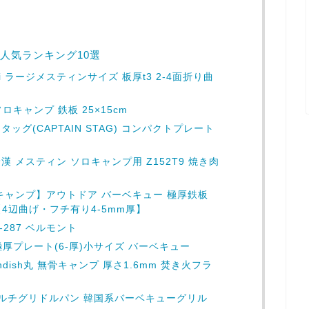
人気ランキング10選
i ラージメスティンサイズ 板厚t3 2-4面折り曲
ソロキャンプ 鉄板 25×15cm
ッグ(CAPTAIN STAG) コンパクトプレート
 メスティン ソロキャンプ用 Z152T9 焼き肉
キャンプ】アウトドア バーベキュー 極厚鉄板
4辺曲げ・フチ有り4-5mm厚】
M-287 ベルモント
 極厚プレート(6-厚)小サイズ バーベキュー
andish丸 無骨キャンプ 厚さ1.6mm 焚き火フラ
 マルチグリドルパン 韓国系バーベキューグリル