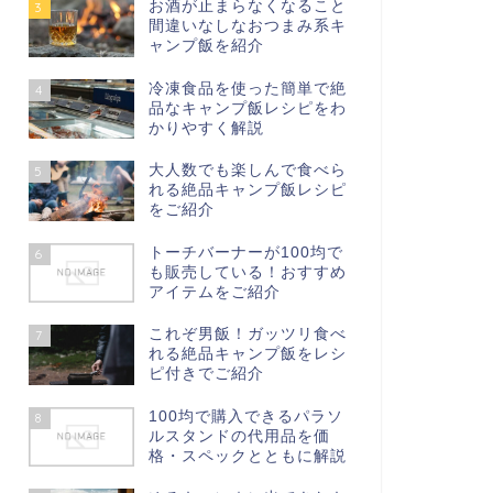
お酒が止まらなくなること
3
間違いなしなおつまみ系キ
ャンプ飯を紹介
冷凍食品を使った簡単で絶
4
品なキャンプ飯レシピをわ
かりやすく解説
大人数でも楽しんで食べら
5
れる絶品キャンプ飯レシピ
をご紹介
トーチバーナーが100均で
6
も販売している！おすすめ
アイテムをご紹介
これぞ男飯！ガッツリ食べ
7
れる絶品キャンプ飯をレシ
ピ付きでご紹介
100均で購入できるパラソ
8
ルスタンドの代用品を価
格・スペックとともに解説