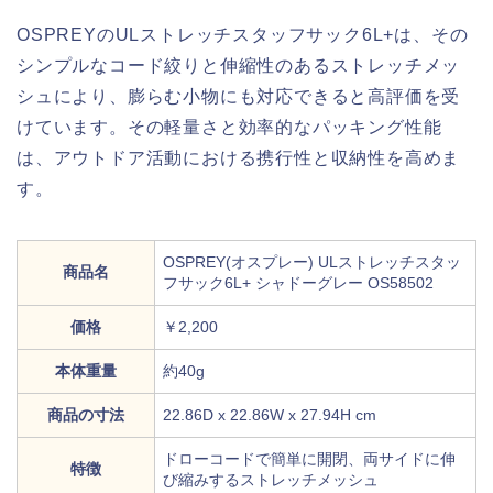
OSPREYのULストレッチスタッフサック6L+は、その
シンプルなコード絞りと伸縮性のあるストレッチメッ
シュにより、膨らむ小物にも対応できると高評価を受
けています。その軽量さと効率的なパッキング性能
は、アウトドア活動における携行性と収納性を高めま
す。
OSPREY(オスプレー) ULストレッチスタッ
商品名
フサック6L+ シャドーグレー OS58502
価格
￥2,200
本体重量
約40g
商品の寸法
22.86D x 22.86W x 27.94H cm
ドローコードで簡単に開閉、両サイドに伸
特徴
び縮みするストレッチメッシュ