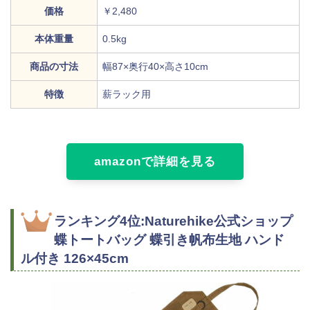
価格
￥2,480
本体重量
0.5kg
商品の寸法
幅87×奥行40×高さ10cm
特徴
薪ラック用
amazonで詳細を見る
ランキング4位:Naturehike公式ショップ
蝶トートバッグ 蝶引き帆布生地 ハンド
ル付き 126×45cm