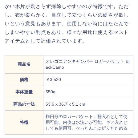
かい木片が刺さらず掃除しやすいのが特徴です。ただ
し、布が柔らかく、自立して立つくらいの硬さが欲し
いという意見もあります。使用しない時にはたたんで
しまいやすい利点もあり、様々な用途に使えるマスト
アイテムとして評価されています。
オレゴニアンキャンパー ロガーバケット Bl
商品名
ackCamo
価格
￥3,520
本体重量
550g
商品の寸法
53.6 x 36.7 x 5.1 cm
楕円形のロガーバケット、薪入れとして使
特徴
用可能、内側は水洗いが可能、ギア入れと
しても使用可、ぺったんこに折りたためる