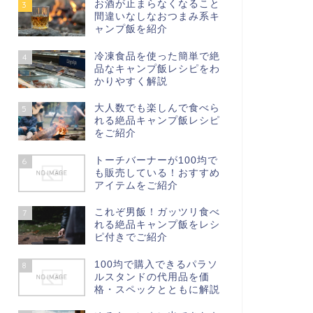
お酒が止まらなくなること
3
間違いなしなおつまみ系キ
ャンプ飯を紹介
冷凍食品を使った簡単で絶
4
品なキャンプ飯レシピをわ
かりやすく解説
大人数でも楽しんで食べら
5
れる絶品キャンプ飯レシピ
をご紹介
トーチバーナーが100均で
6
も販売している！おすすめ
アイテムをご紹介
これぞ男飯！ガッツリ食べ
7
れる絶品キャンプ飯をレシ
ピ付きでご紹介
100均で購入できるパラソ
8
ルスタンドの代用品を価
格・スペックとともに解説