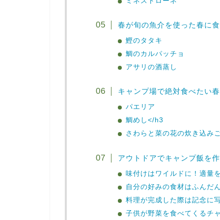
ミネストローネ
春が旬の魚介を使った春に食
鰹のタタキ
鯛のカルパッチョ
アサリの酒蒸し
キャンプ場で絶対食べたい春
パエリア
鯛めし</h3
さわらと菜の花の炊き込み
アウトドアでキャンプ飯を作
味付けはワイルドに！適量
自分の好みの食材はふんだ
料理が完成した際は記念に
子供が野菜を食べてくるチ