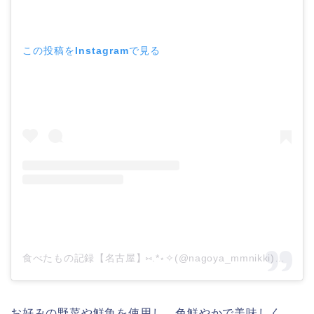
この投稿をInstagramで見る
食べたもの記録【名古屋】⑅.*⋆✧(@nagoya_mmnikki)がシェアした投稿
お好みの野菜や鮮魚を使用し、色鮮やかで美味しく、