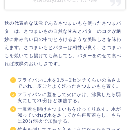
あゆ(@a2y2u2)がシェアした投稿
秋の代表的な味覚であるさつまいもを使ったさつまバ
ターは、さつまいもの自然な甘みとバターのコクが絶
妙に絡み合い口の中でとろけるような美味しさを味わ
えます。さつまいもとバターは相性が良く、さつまい
もを焼いても揚げても蒸しても、バターをのせて食べ
れば抜群のおいしさです。
フライパンに水を1.5～2センチくらいの高さま
でいれ、皮ごとよく洗ったさつまいもを置く。
フライパンに蓋をして火にかけ、沸騰したら弱
火にして20分ほど加熱する。
一度蓋を開けさつまいもをひっくり返す。水が
減っていれば水を足してから再度蓋をし、さら
に20分弱火で加熱する。
竹串を刺してスっと入るようになったらフライ