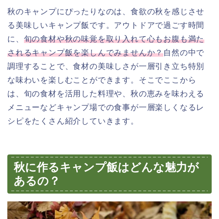
秋のキャンプにぴったりなのは、食欲の秋を感じさせ
る美味しいキャンプ飯です。アウトドアで過ごす時間
に、
旬の食材や秋の味覚を取り入れて心もお腹も満た
されるキャンプ飯を楽しんでみませんか？
自然の中で
調理することで、食材の美味しさが一層引き立ち特別
な味わいを楽しむことができます。そこでここから
は、旬の食材を活用した料理や、秋の恵みを味わえる
メニューなどキャンプ場での食事が一層楽しくなるレ
シピをたくさん紹介していきます。
秋に作るキャンプ飯はどんな魅力が
あるの？